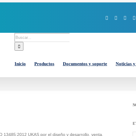
Facebook
X
You
Buscar:
Inicio
Productos
Documentos y soporte
Noticias y
N
E
SO 13485:2012 UKAS por el diseño y desarrollo, venta,