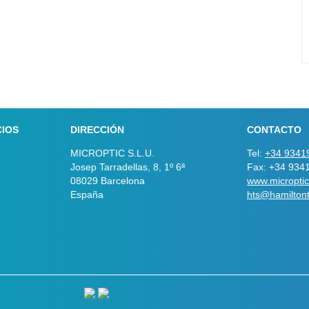
CIOS
DIRECCIÓN
CONTACTO
MICROPTIC S.L.U.
Tel:
+34 9341
Josep Tarradellas, 8, 1º 6ª
Fax: +34 934
08029 Barcelona
www.microptic
España
hts@hamilton