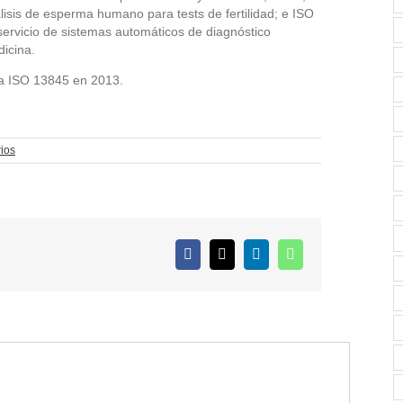
nálisis de esperma humano para tests de fertilidad; e ISO
servicio de sistemas automáticos de diagnóstico
dicina.
 la ISO 13845 en 2013.
ios
Facebook
X
LinkedIn
WhatsApp