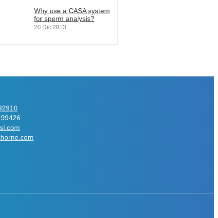
Why use a CASA system
for sperm analysis?
20 Dic 2013
92910
199426
sl.com
thorne.com