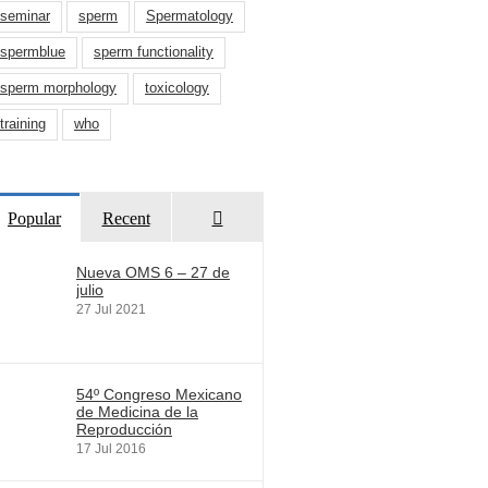
seminar
sperm
Spermatology
spermblue
sperm functionality
sperm morphology
toxicology
training
who
Comentarios
Popular
Recent
Nueva OMS 6 – 27 de
julio
27 Jul 2021
54º Congreso Mexicano
de Medicina de la
Reproducción
17 Jul 2016