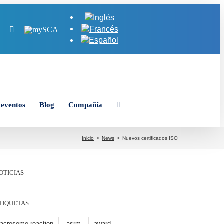
Tube
LinkedIn
Instagram
MySCA
 eventos
Blog
Compañía
Inicio
News
Nuevos certificados ISO
OTICIAS
TIQUETAS
acrosome reaction
asrm
award