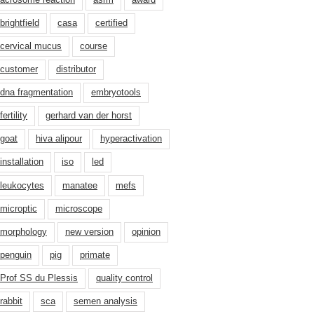
brightfield
casa
certified
cervical mucus
course
customer
distributor
dna fragmentation
embryotools
fertility
gerhard van der horst
goat
hiva alipour
hyperactivation
installation
iso
led
leukocytes
manatee
mefs
microptic
microscope
morphology
new version
opinion
penguin
pig
primate
Prof SS du Plessis
quality control
rabbit
sca
semen analysis