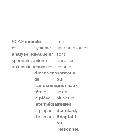
SCA®
détecte
Le
Les
et
système
spermatozoïdes
analyse
les
évalue en
sont
spermatozoïdes
même
classifiés
automatiquement.
temps les
comme
dimensions
normaux
de
ou
l’
acrosome
anormaux
, la
,
tête
et
selon
la
pièce
plusieurs
intermédiaire
critères :
de
la plupart
Standard,
d’animaux.
Adaptatif
ou
Personnel
.