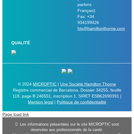
parlons
Français)
Fax: +34
934199426
hts@hamiltonthorne.com
QUALITÉ
© 2024
MICROPTIC
|
Une Société Hamilton Thorne
Registre commercial de Barcelona. Dossier 34255, feuille
118, page B 246551, inscription 1. SIRET ESB62690391 |
Mention legal
|
Politique de confidentialité
Page load link
Les informations présentées sur le site MICROPTIC sont
réservées aux professionnels de la santé.