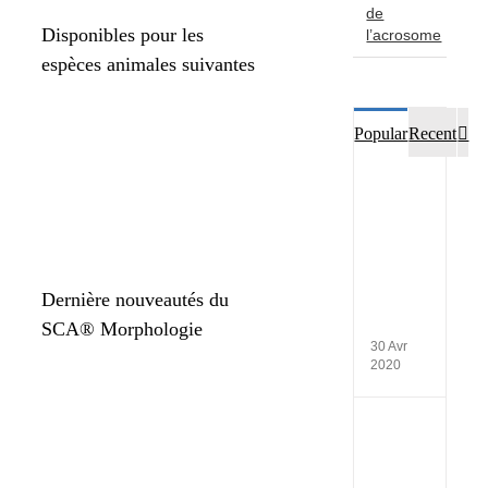
de
Disponibles pour les
l’acrosome
espèces animales suivantes
Co
Popular
Recent
Webin
:
Systè
CASA
de
Microp
–
Dernière nouveautés du
14
SCA® Morphologie
mai
30 Avr
2020
Install
in
Institu
Pasteu