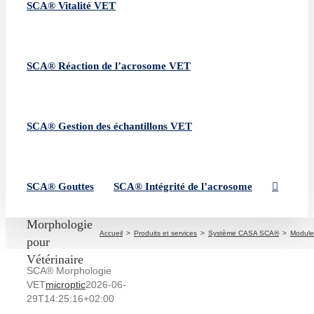
SCA® Vitalité VET
SCA® Réaction de l’acrosome VET
SCA® Gestion des échantillons VET
SCA® Gouttes
SCA® Intégrité de l’acrosome
SCA®
Morphologie
Accueil
Produits et services
Système CASA SCA®
Module
pour
Vétérinaire
SCA® Morphologie
VET
microptic
2026-06-
29T14:25:16+02:00