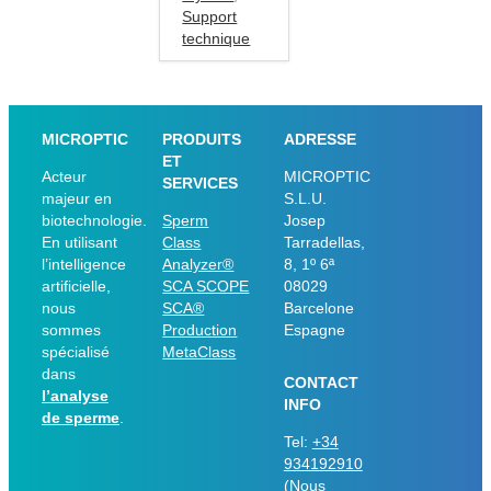
Support
technique
MICROPTIC
PRODUITS
ADRESSE
ET
Acteur
MICROPTIC
SERVICES
majeur en
S.L.U.
biotechnologie.
Sperm
Josep
En utilisant
Class
Tarradellas,
l’intelligence
Analyzer®
8, 1º 6ª
artificielle,
SCA SCOPE
08029
nous
SCA®
Barcelone
sommes
Production
Espagne
spécialisé
MetaClass
dans
CONTACT
l’analyse
INFO
de sperme
.
Tel:
+34
934192910
(Nous