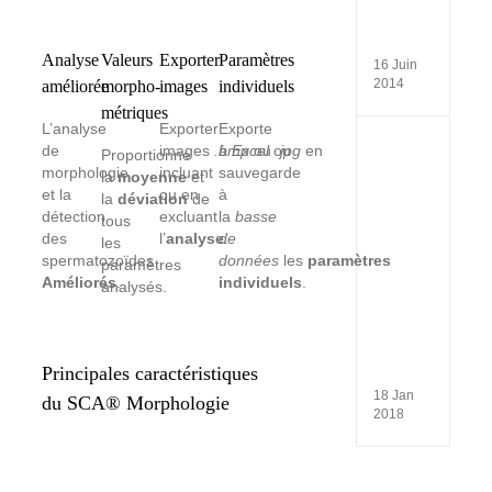
(Daka
–
Seneg
Analyse
Valeurs
Exporter
Paramètres
16 Juin
2014
améliorée
morpho-
images
individuels
métriques
L’analyse
Exporter
Exporte
Atelier
de
images
.bmp
à
Excel
ou
ou
.jpg
en
Proportionne
de
morphologie
incluant
sauvegarde
la
moyenne
et
format
et la
ou en
à
la
déviation
de
Place
détection
excluant
la
basse
de
tous
la
des
l’
analyse
de
.
les
généti
spermatozoïdes
données
les
paramètres
paramètres
Médica
Améliorés
.
individuels
.
analysés.
Dans
la
Médec
de
la
Principales caractéristiques
reprod
18 Jan
du SCA® Morphologie
2018