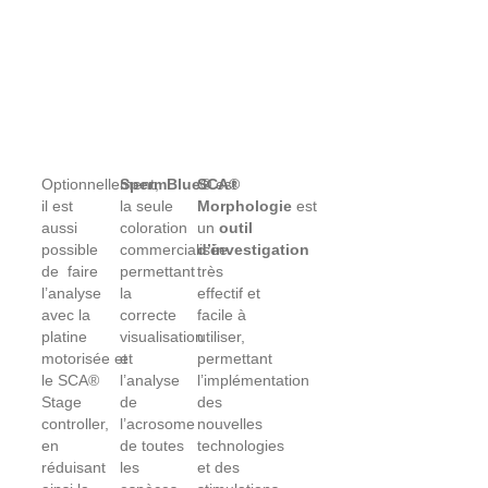
Optionnellement,
SpermBlue®
SCA®
est
il est
la seule
Morphologie
est
aussi
coloration
un
outil
possible
commercialisée
d’investigation
de faire
permettant
très
l’analyse
la
effectif et
avec la
correcte
facile à
platine
visualisation
utiliser,
motorisée et
et
permettant
le SCA®
l’analyse
l’implémentation
Stage
de
des
controller,
l’acrosome
nouvelles
en
de toutes
technologies
réduisant
les
et des