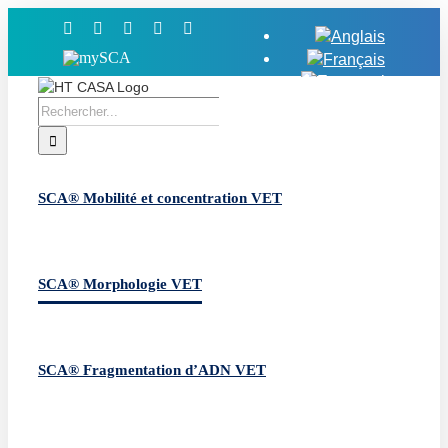
Skip
Facebook
X
YouTube
LinkedIn
Instagram
to
MySCA
content
Rechercher:
SCA® Mobilité et concentration VET
SCA® Morphologie VET
SCA® Fragmentation d’ADN VET