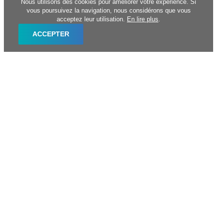
Nous utilisons des cookies pour améliorer votre expérience. Si
vous poursuivez la navigation, nous considérons que vous
acceptez leur utilisation.
En lire plus
.
ACCEPTER