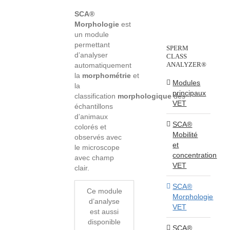
SCA®
Morphologie
est
un module
permettant
SPERM
d’analyser
CLASS
ANALYZER®
automatiquement
la
morphométrie
et
Modules
la
principaux
classification
morphologique
des
VET
échantillons
d’animaux
SCA®
colorés et
Mobilité
observés avec
et
le microscope
concentration
avec champ
VET
clair.
SCA®
Ce module
Morphologie
d’analyse
VET
est aussi
disponible
SCA®