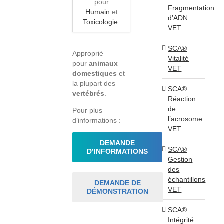
pour
Fragmentation
Humain
et
d’ADN
Toxicologie
.
VET
SCA®
Approprié
Vitalité
pour
animaux
VET
domestiques
et
la plupart des
SCA®
vertébrés
.
Réaction
de
Pour plus
l’acrosome
d’informations :
VET
DEMANDE
SCA®
D’INFORMATIONS
Gestion
des
échantillons
DEMANDE DE
VET
DÉMONSTRATION
SCA®
Intégrité