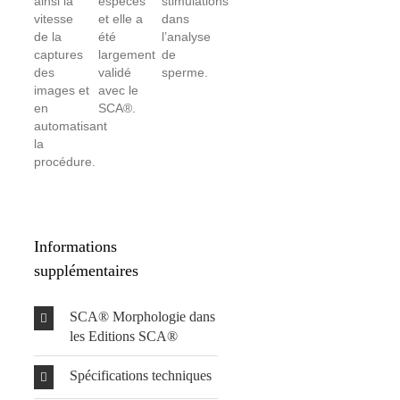
ainsi la
espèces
stimulations
vitesse
et elle a
dans
de la
été
l’analyse
captures
largement
de
des
validé
sperme.
images et
avec le
en
SCA®.
automatisant
la
procédure.
Informations
supplémentaires
SCA® Morphologie dans
les Editions SCA®
Spécifications techniques