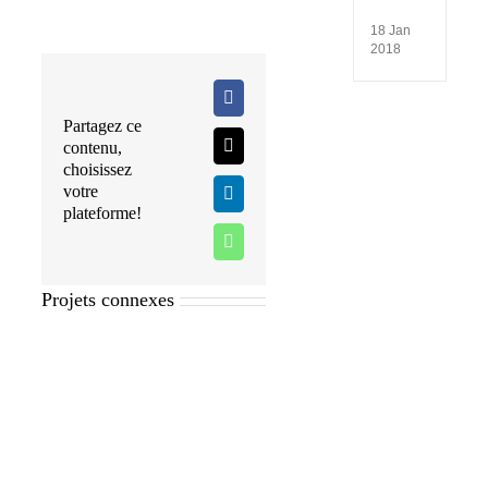
reprod
18 Jan
2018
Facebook
Partagez ce
contenu,
X
choisissez
votre
LinkedIn
plateforme!
WhatsApp
Projets connexes