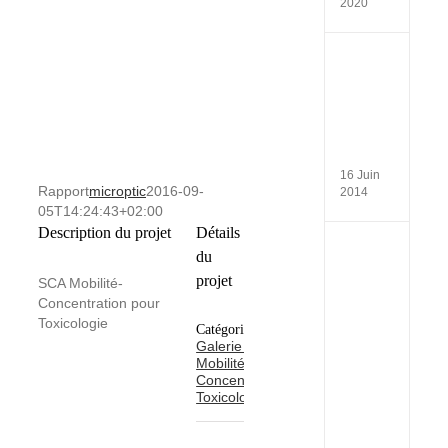
2020
Install
in
Institu
Pasteu
(Daka
–
Seneg
16 Juin
Rapport
microptic
2016-09-
2014
05T14:24:43+02:00
Description du projet
Détails
Atelier
du
de
projet
format
SCA Mobilité-
Place
Concentration pour
de
Toxicologie
Catégories:
la
Galerie SCA
généti
Médica
Mobilité-
Dans
Concentration
la
Toxicologie
Médec
de
la