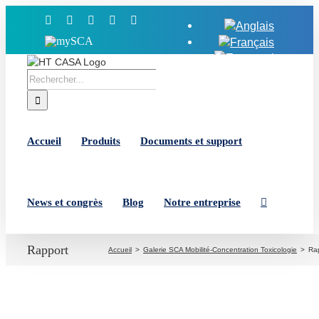
Skip
Facebook
X
YouTube
LinkedIn
Instagram
to
MySCA
content
Rechercher:
Accueil
Produits
Documents et support
News et congrès
Blog
Notre entreprise
Rapport
Accueil
Galerie SCA Mobilité-Concentration Toxicologie
Ra
View
Larger
Image