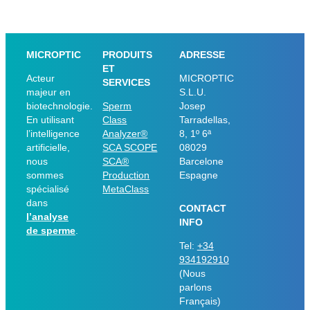
MICROPTIC
PRODUITS
ADRESSE
ET
Acteur
MICROPTIC
SERVICES
majeur en
S.L.U.
biotechnologie.
Sperm
Josep
En utilisant
Class
Tarradellas,
l’intelligence
Analyzer®
8, 1º 6ª
artificielle,
SCA SCOPE
08029
nous
SCA®
Barcelone
sommes
Production
Espagne
spécialisé
MetaClass
dans
CONTACT
l’analyse
INFO
de sperme
.
Tel:
+34
934192910
(Nous
parlons
Français)