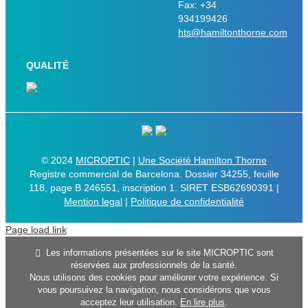
Fax: +34
934199426
hts@hamiltonthorne.com
QUALITÉ
© 2024
MICROPTIC
|
Une Société Hamilton Thorne
Registre commercial de Barcelona. Dossier 34255, feuille
118, page B 246551, inscription 1. SIRET ESB62690391 |
Mention legal
|
Politique de confidentialité
Page load link
Les informations présentées sur le site MICROPTIC sont
réservées aux professionnels de la santé.
Nous utilisons des cookies pour améliorer votre expérience. Si
vous poursuivez la navigation, nous considérons que vous
acceptez leur utilisation.
En lire plus
.