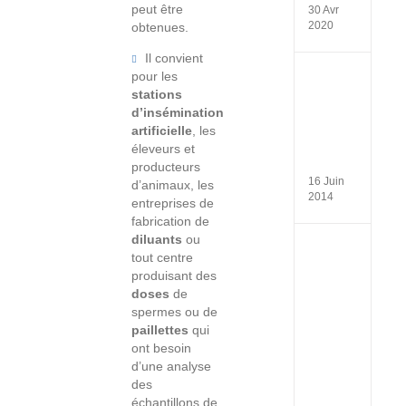
peut être
30 Avr
2020
obtenues.
Il convient
pour les
Install
in
stations
Institu
d’insémination
Pasteu
artificielle
, les
(Daka
éleveurs et
–
Seneg
producteurs
16 Juin
d’animaux, les
2014
entreprises de
fabrication de
diluants
ou
Atelier
tout centre
de
produisant des
format
Place
doses
de
de
spermes ou de
la
paillettes
qui
généti
ont besoin
Médica
Dans
d’une analyse
la
des
Médec
échantillons de