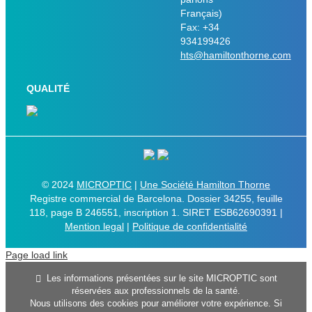
Français)
Fax: +34
934199426
hts@hamiltonthorne.com
QUALITÉ
© 2024
MICROPTIC
|
Une Société Hamilton Thorne
Registre commercial de Barcelona. Dossier 34255, feuille
118, page B 246551, inscription 1. SIRET ESB62690391 |
Mention legal
|
Politique de confidentialité
Page load link
Les informations présentées sur le site MICROPTIC sont
réservées aux professionnels de la santé.
Nous utilisons des cookies pour améliorer votre expérience. Si