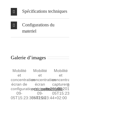
Spécifications techniques
Configurations du
materiel
Galerie d’images
Mobilité
Mobilité
Mobilité
Mobilité
Mobilité
Mobili
et
et
et
et
et
et
concentration
concentration
concentration
concentration
concentration
concen
écran de
écran
capturer
microptic
analyser
2016-
microptic
résultats
2016-
microptic
compa
configuration
principal
microptic
microptic
2016-
09-
2016-
09-
09-
09-
09-
09-
05T15:23:52+02:00
05T15:24:01+02:00
05T15:24:09+02:
05T15:
05T15:23:35+02:00
05T15:23:44+02:00