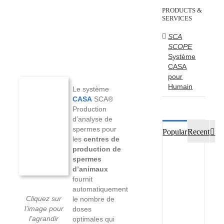
PRODUCTS &
SERVICES
SCA
SCOPE
Système
CASA
pour
Humain
Le système
CASA
SCA®
Production
d’analyse de
spermes pour
Co
Popular
Recent
les
centres de
production de
Webin
spermes
:
d’animaux
Systè
fournit
CASA
de
automatiquement
Microp
Cliquez sur
le nombre de
–
l’image pour
doses
14
l’agrandir
optimales qui
mai