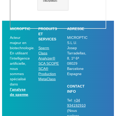
MICROPTIC
PRODUITS
ADRESSE
ET
Acteur
MICROPTIC
SERVICES
majeur en
S.L.U.
biotechnologie.
Sperm
Josep
En utilisant
Class
Tarradellas,
l’intelligence
Analyzer®
8, 1º 6ª
artificielle,
SCA SCOPE
08029
nous
SCA®
Barcelone
sommes
Production
Espagne
spécialisé
MetaClass
dans
CONTACT
l’analyse
INFO
de sperme
.
Tel:
+34
934192910
(Nous
parlons