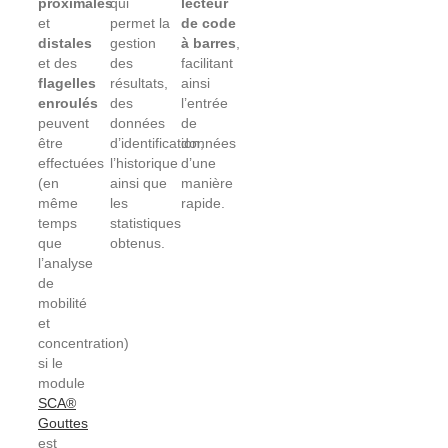
proximales
qui
lecteur
et
permet la
de code
distales
gestion
à barres
,
et des
des
facilitant
flagelles
résultats,
ainsi
enroulés
des
l’entrée
peuvent
données
de
être
d’identification,
données
effectuées
l’historique
d’une
(en
ainsi que
manière
même
les
rapide.
temps
statistiques
que
obtenus.
l’analyse
de
mobilité
et
concentration)
si le
module
SCA®
Gouttes
est