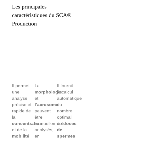
Les principales
caractéristiques du SCA®
Production
Il permet
La
Il fournit
une
morphologie
le calcul
analyse
et
automatique
précise et
l’acrosome
du
rapide de
peuvent
nombre
la
être
optimal
concentration
manuellement
de
doses
et de la
analysés,
de
mobilité
en
spermes