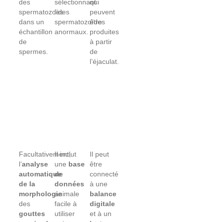
des
sélectionnant
qui
spermatozoïdes
les
peuvent
dans un
spermatozoïdes
être
échantillon
anormaux.
produites
de
à partir
spermes.
de
l’éjaculat.
Facultativement,
Il inclut
Il peut
l’
analyse
une
base
être
automatique
de
connecté
de la
données
à une
morphologie
animale
balance
des
facile à
digitale
gouttes
utiliser
et à un