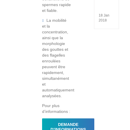
de
spermes rapide
la
reprod
et fiable.
18 Jan
La mobilité
2018
et la
concentration,
ainsi que la
morphologie
des gouttes et
des flagelles
enroulées
peuvent être
rapidement,
simultanément
et
automatiquement
analysées.
Pour plus
d’informations :
DEMANDE
D’INFORMATIONS