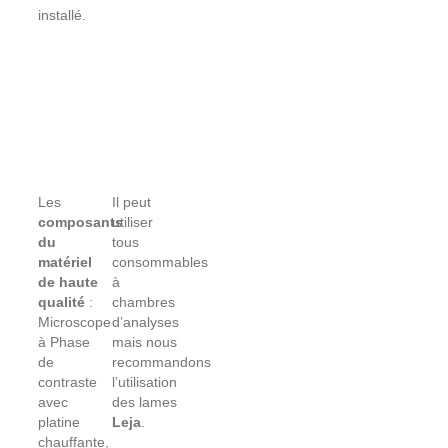
installé.
Les
Il peut
composants
utiliser
du
tous
matériel
consommables
de haute
à
qualité
:
chambres
Microscope
d’analyses
à Phase
mais nous
de
recommandons
contraste
l’utilisation
avec
des lames
platine
Leja
.
chauffante,