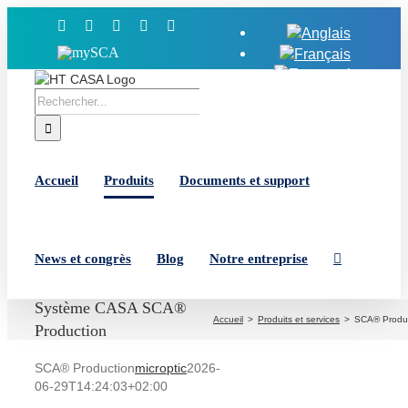
Skip
Facebook
X
YouTube
LinkedIn
Instagram
to
MySCA
content
Rechercher:
Accueil
Produits
Documents et support
News et congrès
Blog
Notre entreprise
Système CASA SCA®
Accueil
Produits et services
SCA® Produ
Production
SCA® Production
microptic
2026-
06-29T14:24:03+02:00