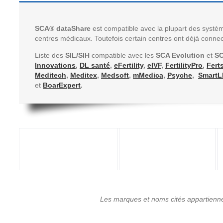
SCA® dataShare
est compatible avec l
a plupart des systèm
centres médicaux
. Toutefois certain centres ont déjà conne
Liste des
SIL/SIH
compatible avec les
SCA Evolution
et
S
Innovations
,
DL santé
,
eFertility
,
eIVF
,
FertilityPro
,
Fert
Meditech
,
Meditex
,
Medsoft
,
mMedica
,
Psyche
,
SmartL
et
BoarExpert
.
Les marques et noms cités appartiennent