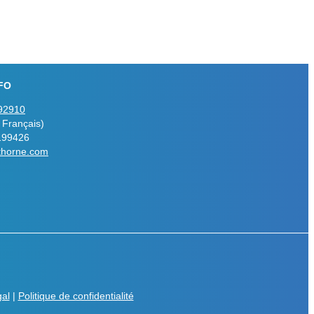
FO
92910
 Français)
199426
thorne.com
gal
|
Politique de confidentialité