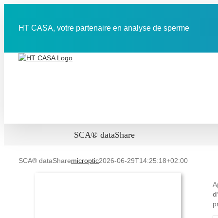
Skip
to
content
HT CASA, votre partenaire en analyse de sperme
SCA® dataShare
SCA® dataShare
microptic
2026-06-29T14:25:18+02:00
A
d
p