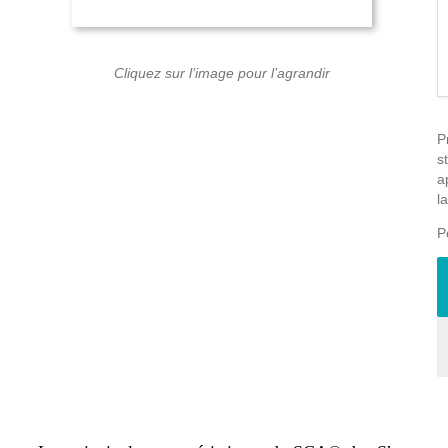
Cliquez sur l’image pour l’agrandir
P
s
a
l
P