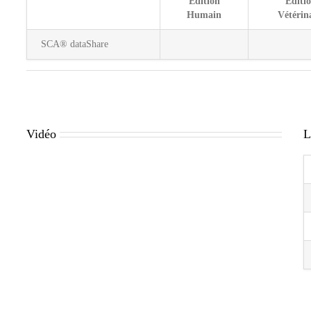
Edition
Editi
Humain
Vétérin
SCA® dataShare
Vidéo
L