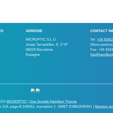
ES
ADRESSE
CONTACT IN
MICROPTIC S.L.U.
Tel:
+34 9341
Josep Tarradellas, 8, 1º 6ª
(Nous parlons
08029 Barcelone
Fax: +34 934
Espagne
hts@hamilton
2024
MICROPTIC
|
Une Société Hamilton Thorne
le 118, page B 246551, inscription 1. SIRET ESB62690391 |
Mention le