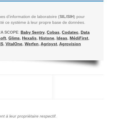
es d’information de laboratoire (
SIL/SIH
) po
ur
cté ce système à leur propre
base de données.
CA SCOPE
:
Baby Sentry
,
Cobas
,
Codatec
,
Data
soft
,
Glims
,
Hexalis
,
Histone
,
Ideas
,
MédiFirst
,
IS
,
VitalOne
,
Werfen
,
Agrisyst
,
Agrovision
 à leur propriétaire respectif.