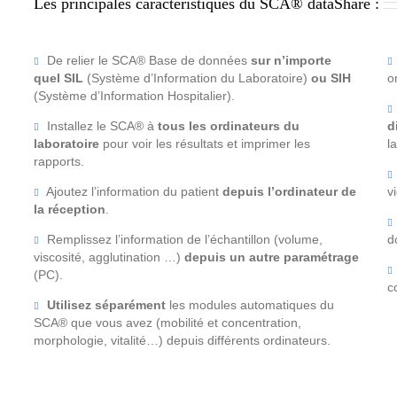
Les principales caractéristiques du SCA® dataShare :
De relier le SCA® Base de données
sur n’importe
quel SIL
(Système d’Information du Laboratoire)
ou SIH
o
(Système d’Information Hospitalier).
Installez le SCA® à
tous les ordinateurs du
d
laboratoire
pour voir les résultats et imprimer les
l
rapports.
Ajoutez l’information du patient
depuis l’ordinateur de
v
la réception
.
Remplissez l’information de l’échantillon (volume,
d
viscosité, agglutination …)
depuis un autre paramétrage
(PC).
c
Utilisez séparément
les modules automatiques du
SCA® que vous avez (mobilité et concentration,
morphologie, vitalité…) depuis différents ordinateurs.