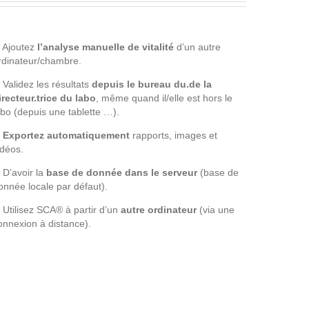
Ajoutez
l’analyse manuelle de vitalité
d’un autre
rdinateur/chambre.
Validez les résultats
depuis le bureau du.de la
irecteur.trice du labo
, même quand il/elle est hors le
abo (depuis une tablette …).
Exportez automatiquement
rapports, images et
idéos.
D’avoir la
base de donnée dans le serveur
(base de
onnée locale par défaut).
Utilisez SCA® à partir d’un
autre ordinateur
(via une
onnexion à distance).