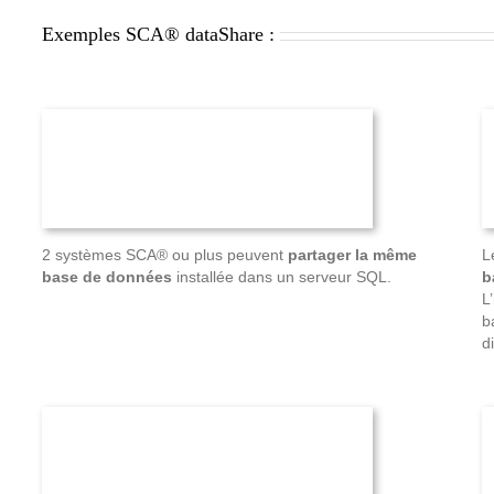
Exemples SCA® dataShare :
2 systèmes SCA® ou plus peuvent
partager la même
L
base de données
installée dans un serveur SQL.
b
L
b
d