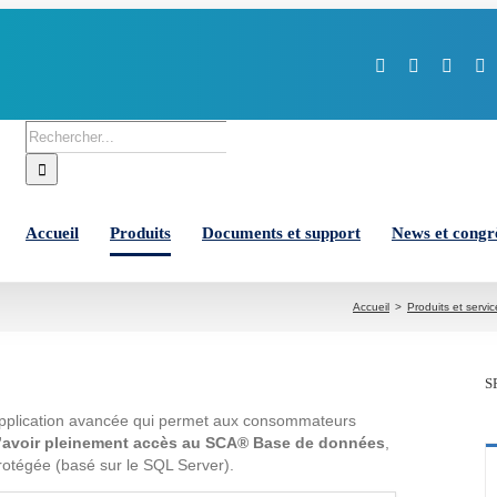
Facebook
X
YouT
L
Rechercher:
Accueil
Produits
Documents et support
News et congr
Accueil
Produits et servic
S
pplication avancée qui permet aux consommateurs
’avoir pleinement accès au SCA® Base de données
,
rotégée (basé sur le SQL Server).