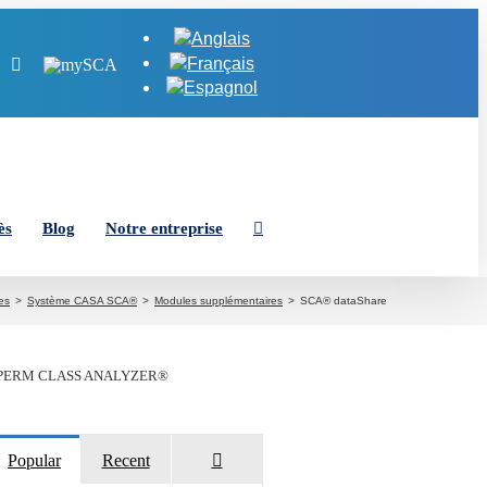
ube
inkedIn
Instagram
MySCA
ès
Blog
Notre entreprise
es
Système CASA SCA®
Modules supplémentaires
SCA® dataShare
PERM CLASS ANALYZER®
Commentaires
Popular
Recent