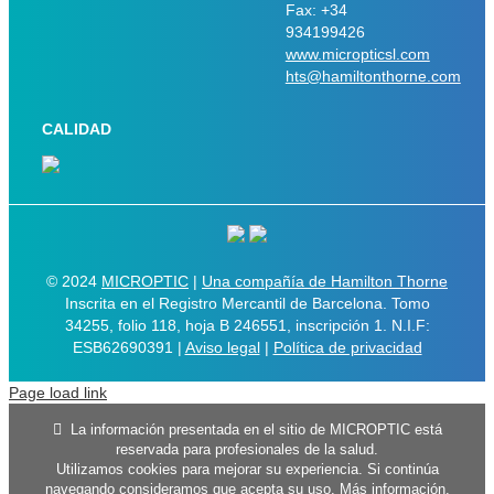
Fax: +34
934199426
www.micropticsl.com
hts@hamiltonthorne.com
CALIDAD
© 2024
MICROPTIC
|
Una compañía de Hamilton Thorne
Inscrita en el Registro Mercantil de Barcelona. Tomo
34255, folio 118, hoja B 246551, inscripción 1. N.I.F:
ESB62690391 |
Aviso legal
|
Política de privacidad
Page load link
La información presentada en el sitio de MICROPTIC está
reservada para profesionales de la salud.
Utilizamos cookies para mejorar su experiencia. Si continúa
navegando consideramos que acepta su uso.
Más información
.