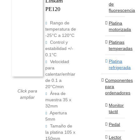
Linkam
de
PE120
fluorescencia
Rango de
Platina
temperatura de
motorizada
-25°C a 120°C
Platinas
Control y
temperadas
estabilidad +/-
0.1°C
Platina
Velocidad
refrigerada
para
calentar/enfriar
Componentes
de 0.1 a
para
20°C/min
Click para
ordenadores
Área de
ampliar
muestra 35 x
Monitor
32mm
táctil
Apertura
5mm
Pedal
Tamaño de
la platina 105 x
Lector
150mm