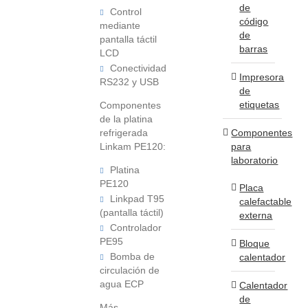
de
Control
código
mediante
de
pantalla táctil
barras
LCD
Conectividad
Impresora
RS232 y USB
de
etiquetas
Componentes
de la platina
Componentes
refrigerada
para
Linkam PE120:
laboratorio
Platina
PE120
Placa
Linkpad T95
calefactable
(pantalla táctil)
externa
Controlador
PE95
Bloque
Bomba de
calentador
circulación de
agua ECP
Calentador
de
Más