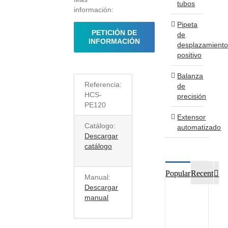
tubos
información:
Pipeta
PETICIÓN DE
de
INFORMACIÓN
desplazamient
positivo
Balanza
Referencia:
de
HCS-
precisión
PE120
Extensor
Catálogo:
automatizado
Descargar
catálogo
Co
Popular
Recent
Manual:
Descargar
manual
Nueva
OMS
6
–