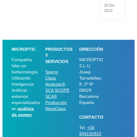
20 Dic
2013
MICROPTIC
PRODUCTOS
DIRECCIÓN
Y
Compañía
MICROPTIC
SERVICIOS
líder en
S.L.U.
biotecnología.
Sperm
Josep
Utilizando
Class
Tarradellas,
Inteligencia
Analyzer®
8, 1º 6ª
Artificial,
SCA SCOPE
08029
estamos
SCA®
Barcelona
especializados
Producción
España
en
análisis
MetaClass
de semen
.
CONTACTO
Tel:
+34
934192910