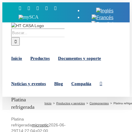
Saltar
Facebook
X
YouTube
LinkedIn
Instagram
al
MySCA
contenido
Buscar:
Inicio
Productos
Documentos y soporte
Noticias y eventos
Blog
Compañía
Platina
Inicio
Productos y servicios
Componentes
Platina refrig
refrigerada
Platina
refrigerada
microptic
2026-06-
29T14:27:04+02:00