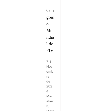
Con
gres
o
Mu
ndia
l de
FIV
7-9
Novi
emb
re
de
202
4
Marr
akec
h,