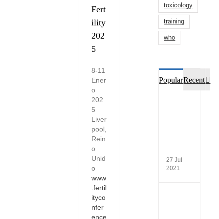
toxicology
Fert
ility
training
202
who
5
8-11
Co
Popular
Recent
Ener
o
202
Nueva
5
OMS
Liver
6
–
pool,
27
Rein
de
o
julio
Unid
27 Jul
o
2021
www
.fertil
54º
ityco
Congr
nfer
Mexic
ence