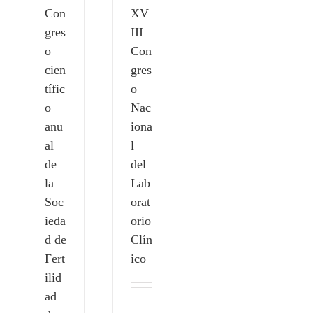
Con
XV
gres
III
o
Con
cien
gres
tífic
o
o
Nac
anu
iona
al
l
de
del
la
Lab
Soc
orat
ieda
orio
d de
Clín
Fert
ico
ilid
ad