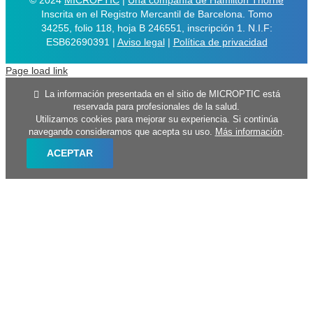
© 2024
MICROPTIC
|
Una compañía de Hamilton Thorne
Inscrita en el Registro Mercantil de Barcelona. Tomo
34255, folio 118, hoja B 246551, inscripción 1. N.I.F:
ESB62690391 |
Aviso legal
|
Política de privacidad
Page load link
La información presentada en el sitio de MICROPTIC está
reservada para profesionales de la salud.
Utilizamos cookies para mejorar su experiencia. Si continúa
navegando consideramos que acepta su uso.
Más información
.
ACEPTAR