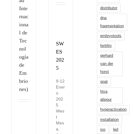
ad
Inte
distributor
rnac
dna
iona
fragmentation
l de
embryotools
Tec
SW
fertility
nol
ES
gerhard
ogía
202
van der
de
5
horst
Em
brio
9-12
goat
Ener
nes)
hiva
o
202
alipour
5
hyperactivation
Wes
t
installation
Mes
a,
iso
led