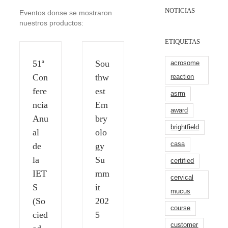
NOTICIAS
Eventos donse se mostraron
nuestros productos:
ETIQUETAS
51ª
Sou
acrosome
Con
thw
reaction
fere
est
asrm
ncia
Em
award
Anu
bry
brightfield
al
olo
casa
de
gy
la
Su
certified
IET
mm
cervical
S
it
mucus
(So
202
course
cied
5
customer