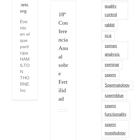
.iets.
quality
org
18ª
control
Eve
Con
rabbit
nto
fere
en el
sca
ncia
que
semen
parti
Anu
cipa
analysis
al
HAM
sobr
seminar
ILTO
N
e
sperm
THO
Fert
RNE
Spermatology
ilid
Inc
spermblue
ad
sperm
functionality
sperm
morphology