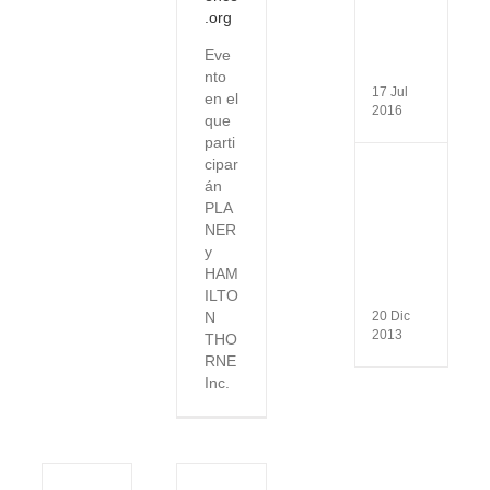
de
.org
Medic
de
Eve
la
Repro
nto
17 Jul
en el
2016
que
parti
cipar
Why
án
use
PLA
a
CASA
NER
syste
y
for
HAM
sperm
ILTO
analys
N
20 Dic
2013
THO
RNE
Inc.