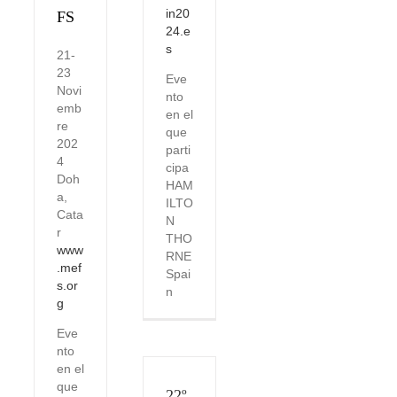
in20
FS
24.e
s
21-
23
Eve
Novi
nto
emb
en el
re
que
202
parti
4
cipa
Doh
HAM
a,
ILTO
Cata
N
r
THO
www
RNE
.mef
Spai
s.or
n
g
Eve
nto
en el
que
22º