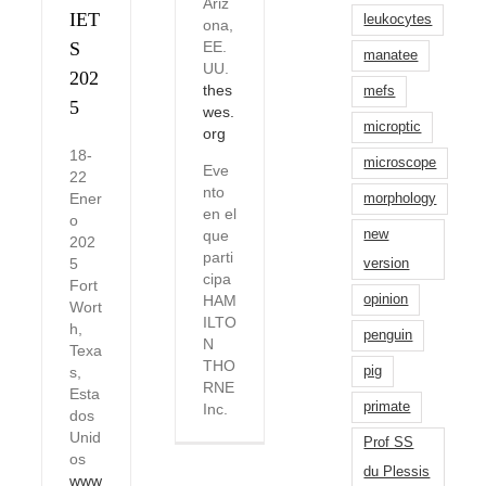
Ariz
IET
leukocytes
ona,
EE.
S
manatee
UU.
202
thes
mefs
5
wes.
microptic
org
18-
microscope
Eve
22
nto
Ener
morphology
en el
o
que
new
202
parti
5
version
cipa
Fort
HAM
opinion
Wort
ILTO
h,
penguin
N
Texa
THO
s,
pig
RNE
Esta
primate
Inc.
dos
Unid
Prof SS
os
du Plessis
www