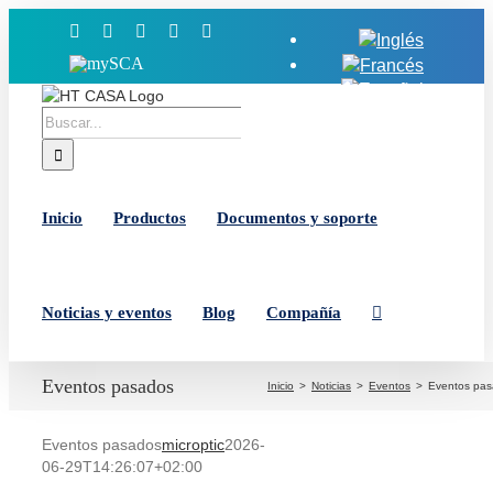
Saltar
Facebook
X
YouTube
LinkedIn
Instagram
al
MySCA
contenido
Buscar:
Inicio
Productos
Documentos y soporte
Noticias y eventos
Blog
Compañía
Eventos pasados
Inicio
Noticias
Eventos
Eventos pa
Eventos pasados
microptic
2026-
06-29T14:26:07+02:00