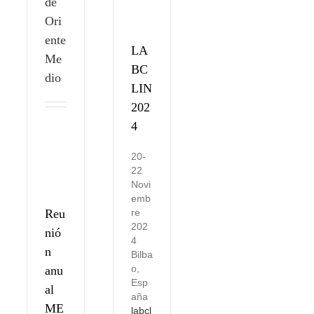
de
Ori
ente
LA
Me
BC
dio
LIN
202
4
20-
22
Novi
emb
Reu
re
202
nió
4
n
Bilba
o,
anu
Esp
al
aña
ME
labcl