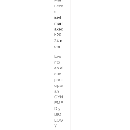
Marr
ueco
s
isivf
marr
akec
h20
24.c
om
Eve
nto
en el
que
parti
cipar
án
GYN
EME
D y
BIO
LOG
Y