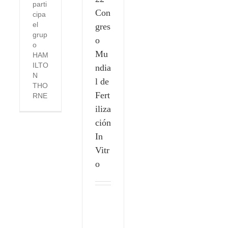
parti
Con
cipa
el
gres
grup
o
o
Mu
HAM
ILTO
ndia
N
l de
THO
Fert
RNE
iliza
ción
In
Vitr
o