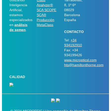
Utilizando
Class
Tarradellas,
Inteligencia
Analyzer®
8, 1º 6ª
Artificial,
SCA SCOPE
08029
estamos
SCA®
Barcelona
especializados
Producción
España
en
análisis
MetaClass
de semen
.
CONTACTO
Tel:
+34
934192910
Fax: +34
934199426
www.micropticsl.com
hts@hamiltonthorne.com
CALIDAD