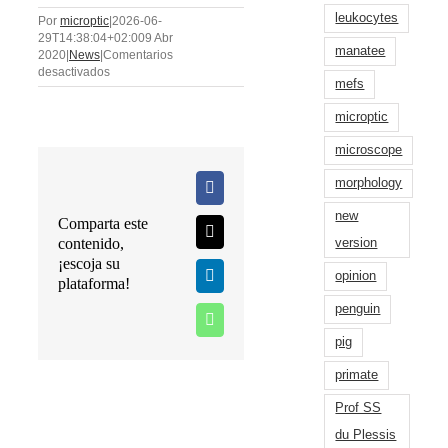
leukocytes
Por
microptic
|
2026-06-
29T14:38:04+02:00
9 Abr
manatee
2020
|
News
|
Comentarios
en
desactivados
mefs
Webinar:
Analizando
microptic
la
calidad
microscope
seminal
en
morphology
animales
Facebook
de
new
Comparta este
granja
X
–
contenido,
version
23
¡escoja su
de
opinion
LinkedIn
plataforma!
abril
penguin
WhatsApp
pig
primate
Prof SS
du Plessis