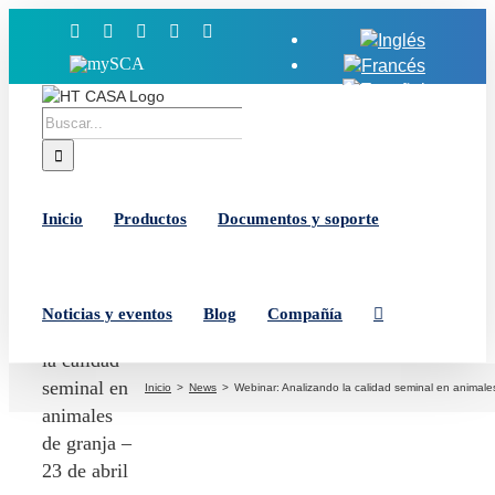
Saltar
Facebook
X
YouTube
LinkedIn
Instagram
al
MySCA
contenido
Buscar:
Inicio
Productos
Documentos y soporte
Webinar:
Noticias y eventos
Blog
Compañía
Analizando
la calidad
seminal en
Inicio
News
Webinar: Analizando la calidad seminal en animales
animales
de granja –
23 de abril