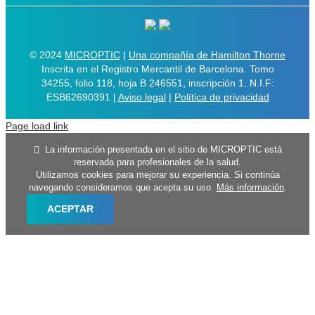
© 2024
MICROPTIC
|
Una compañía de Hamilton Thorne
Inscrita en el Registro Mercantil de Barcelona. Tomo
34255, folio 118, hoja B 246551, inscripción 1. N.I.F:
ESB62690391 |
Aviso legal
|
Política de privacidad
Page load link
La información presentada en el sitio de MICROPTIC está
reservada para profesionales de la salud.
Utilizamos cookies para mejorar su experiencia. Si continúa
navegando consideramos que acepta su uso.
Más información
.
ACEPTAR