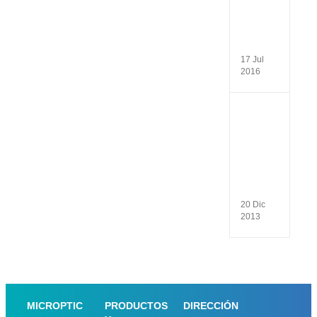
de
Medic
de
la
Repro
17 Jul
2016
Why
use
a
CASA
syste
for
sperm
analys
20 Dic
2013
MICROPTIC
PRODUCTOS
DIRECCIÓN