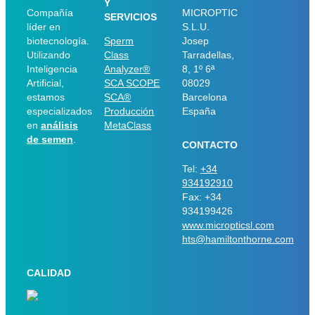
Y
Compañía
MICROPTIC
SERVICIOS
líder en
S.L.U.
biotecnología.
Sperm
Josep
Utilizando
Class
Tarradellas,
Inteligencia
Analyzer®
8, 1º 6ª
Artificial,
SCA SCOPE
08029
estamos
SCA®
Barcelona
especializados
Producción
España
en
análisis
MetaClass
de semen
.
CONTACTO
Tel:
+34
934192910
Fax: +34
934199426
www.micropticsl.com
hts@hamiltonthorne.com
CALIDAD