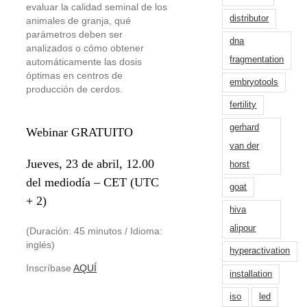
evaluar la calidad seminal de los
distributor
animales de granja, qué
parámetros deben ser
dna
analizados o cómo obtener
fragmentation
automáticamente las dosis
óptimas en centros de
embryotools
producción de cerdos.
fertility
gerhard
Webinar GRATUITO
van der
Jueves, 23 de abril, 12.00
horst
del mediodía – CET (UTC
goat
+ 2)
hiva
alipour
(Duración: 45 minutos / Idioma:
inglés)
hyperactivation
Inscríbase
AQUÍ
installation
iso
led