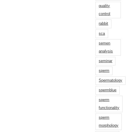
quality
control
rabbit
sca
semen
analysis
seminar
sperm
Spermatology
spermblue
sperm
functionality
sperm
morphology